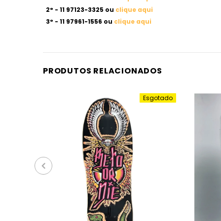
2° - 11 97123-3325 ou
clique aqui
3° - 11 97961-1556 ou
clique aqui
PRODUTOS RELACIONADOS
Esgotado