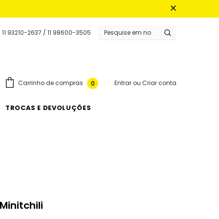
 11 93210-2637 / 11 98600-3505
Entrar
ou
Criar conta
Carrinho de compras
0
TROCAS E DEVOLUÇÕES
initchili