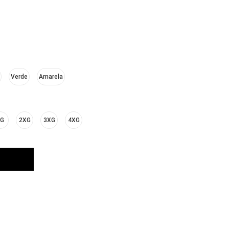
Verde
Amarela
G
2XG
3XG
4XG