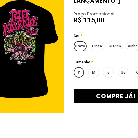
LANÇAMENTO ]
Preço Promocional
R$ 115,00
Cor
*
Preto
CInza
Branca
Vinho
Tamanho
*
P
M
G
GG
X