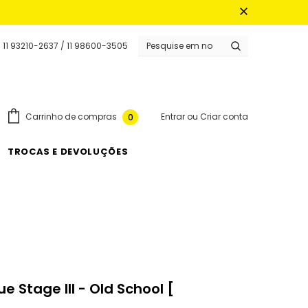
 11 93210-2637 / 11 98600-3505
Entrar
ou
Criar conta
Carrinho de compras
0
TROCAS E DEVOLUÇÕES
 Stage III - Old School [